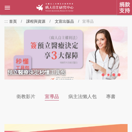
:::
首頁
課程與資源
文宣出版品
宣導品
預立醫療決定秒懂工具包
衛教影片
宣導品
病主法懶人包
專書