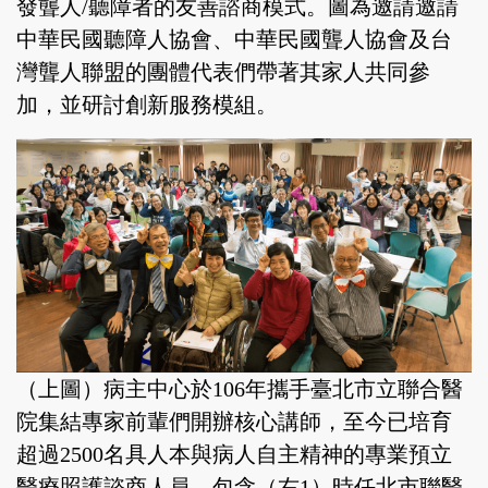
發聾人/聽障者的友善諮商模式。圖為邀請邀請
中華民國聽障人協會、中華民國聾人協會及台
灣聾人聯盟的團體代表們帶著其家人共同參
加，並研討創新服務模組。
（上圖）病主中心於106年攜手臺北市立聯合醫
院集結專家前輩們開辦核心講師，至今已培育
超過2500名具人本與病人自主精神的專業預立
醫療照護諮商人員。包含（右1）時任北市聯醫