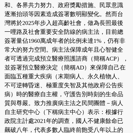
和、各界共力努力、政府獎勵措施、民眾意識
逐漸抬頭等因素造成簽署數明顯變化。然而台
灣將於2025年步入超高齡社會，做為長照最後
一哩路及社會重要安全防線的病主法，目前總
簽署量佔1960萬成年者的比例未達1%，仍有非
常大的努力空間。病主法保障成年且心智健全
者可透過完成預立醫療照護諮商（簡稱ACP），
並簽署預立醫療決定（簡稱AD）來保障自己在
面臨五種重大疾病（末期病人、永久植物人、
不可逆轉昏迷、極重度失智及其他政府公告疾
病）時的醫療自主權，守護告別時刻的生命品
質與尊嚴。致力推廣病主法之民間團體－病人
自主研究中心（下稱病主中心）表示：根據行
政院主計處2021年的調查，國人不健康餘命已
飆破八年，代表多數人臨終前飽受八年以上的