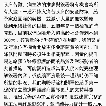
臥床苦難。病主法的推廣與簽署將有機會為所
有人畫下一道不掉入痛苦臥床的安全防線、給
予家庭圓滿的契機，並減少大量的無效醫療，
達到永續社會的目標。五週年是一個檢視的時
間點，目前我們距離步入超高齡社會僅剩不到
360天，簽署量的提升確實迫在眉睫，我們樂見
政府單位有機會開放更多免諮商費的可能，而
降低門檻同時必須注重相關配套，因量的提升
易忽略預立醫療照護諮商的品質及對弱勢者的
友善措施，可能變相造成當事人仍未能完整理
解簽署內容，或後續面臨最後一哩路時仍不知
所措的狀況。我們期盼呼籲相關單位給予第一
線的預立醫療照護諮商團隊更大的支持與能
量、推出完善的ACP品質檢核制度並建置完整的
病主法善終啟動SOP，並持續共力提升一般民眾