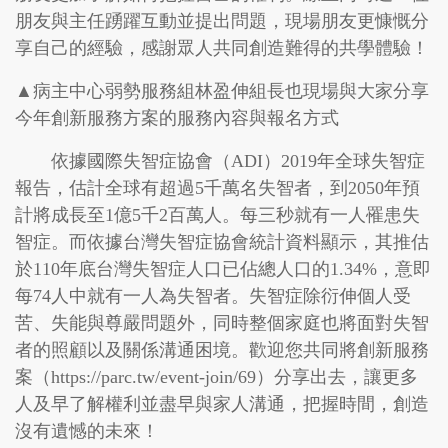
朋友與主任踴躍互動並提出問題，現場朋友更慷慨分
享自己的經驗，感謝眾人共同創造難得的共學體驗！
▲
病主中心弱勢服務組林盈伸組長也現場與大家分享
今年創新服務方案的服務內容與報名方式
依據國際失智症協會（ADI）2019年全球失智症
報告，估計全球有超過5千萬名失智者，到2050年預
計將成長至1億5千2百萬人。每三秒就有一人罹患失
智症。而依據台灣失智症協會統計資料顯示，其推估
於110年底台灣失智症人口已佔總人口的1.34%，意即
每74人中就有一人為失智者。失智症除衍伸個人受
苦、失能與尊嚴問題外，同時整個家庭也將面對失智
者的照顧以及關係溝通困境。歡迎您共同將創新服務
案（
https://parc.tw/event-join/69
）分享出去，讓更多
人及早了解權利並盡早與家人溝通，把握時間，創造
沒有遺憾的未來！